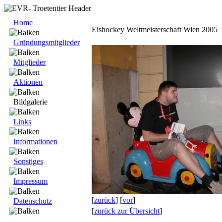
Home
Eishockey Weltmeisterschaft Wien 2005
Gründungsmitglieder
Mitglieder
Aktionen
Bildgalerie
Links
Informationen
Sonstiges
Impressum
[
zurück
] [
vor
]
Datenschutz
[
zurück zur Übersicht
]