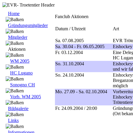
Home
Fanclub Aktionen
Gründungsmitglieder
Datum / Uhrzeit
Art
Mitglieder
Sa. 07.08.2005
EVR Tröten
Sa. 30.04 - Fr. 06.05.2005
Eishockey
Aktionen
Fr. 03.12.2004
Eine Delega
HC Lugano
WM 2005
So. 31.10.2004
Eishockey
und wir fa
HC Lugano
So. 24.10.2004
Eishockey
Breganzona
Sonogno CH
möglich
Mo. 27.09 - Sa. 02.10.2004
Vorbereitu
Vorb. WM 2005
Eishockey
Trötentier
Fr. 24.09.2004 / 20:00
Gründungsm
Bildgalerie
(Ort bekann
Links
Informationen