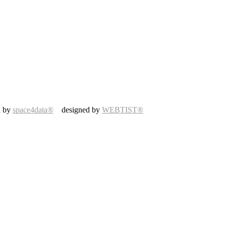
d by
space4data®
designed by
WEBTIST®