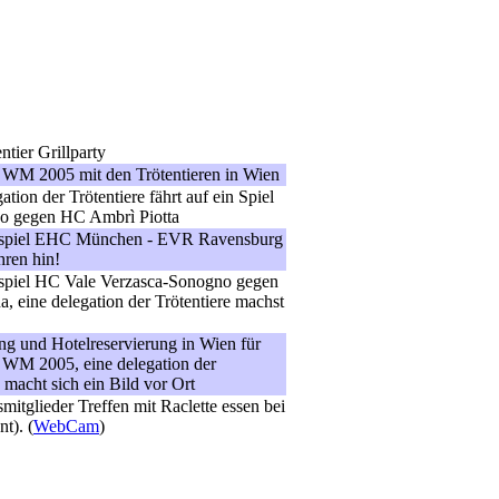
tier Grillparty
 WM 2005 mit den Trötentieren in Wien
tion der Trötentiere fährt auf ein Spiel
 gegen HC Ambrì Piotta
spiel EHC München - EVR Ravensburg
hren hin!
spiel HC Vale Verzasca-Sonogno gegen
, eine delegation der Trötentiere machst
ng und Hotelreservierung in Wien für
 WM 2005, eine delegation der
e macht sich ein Bild vor Ort
itglieder Treffen mit Raclette essen bei
t). (
WebCam
)