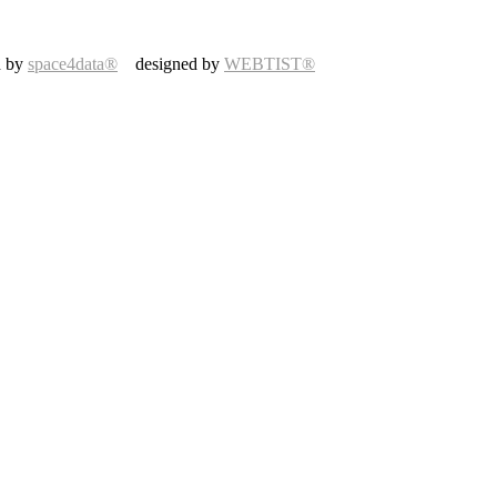
d by
space4data®
designed by
WEBTIST®