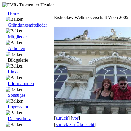
Home
Eishockey Weltmeisterschaft Wien 2005
Gründungsmitglieder
Mitglieder
Aktionen
Bildgalerie
Links
Informationen
Sonstiges
Impressum
[
zurück
] [
vor
]
Datenschutz
[
zurück zur Übersicht
]