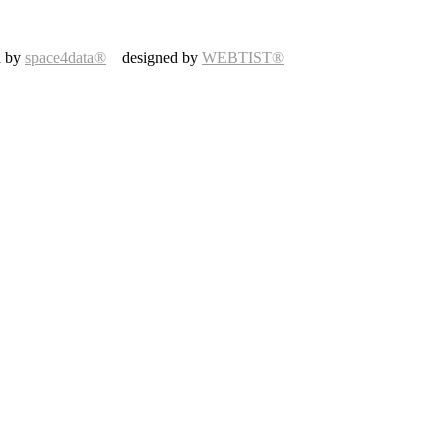
d by
space4data®
designed by
WEBTIST®